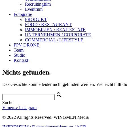
Recruitingfilm
Eventfilm
Fotografie
PRODUKT
FOOD / RESTAURANT
IMMOBILIEN / REAL ESTATE
UNTERNEHMEN / CORPORATE
COMMERCIAL / LIFESTYLE
FPV DRONE
Team
Studio
Kontakt
Nichts gefunden.
Das Gesuchte konnte leider nicht gefunden werden. Vielleicht hilft d
search
Suche
Vimeo-v
Instagram
© 2022 All rights Reserved. WINGMEN Media
IMPRESSUM /
Datenschutzerklaerung /
AGB